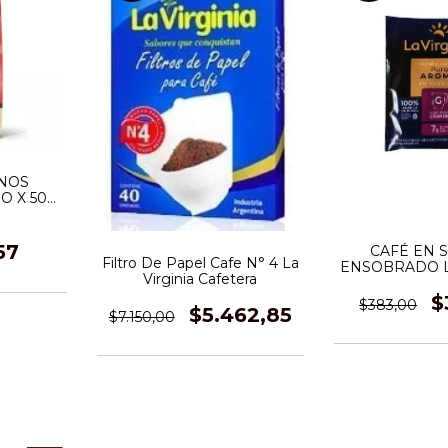
ANOS
O X 500
57
CAFÉ EN 
Filtro De Papel Cafe N° 4 La
ENSOBRADO L
Virginia Cafetera
PURO AROMA
(UNID
$
$383,00
$5.462,85
$7.150,00