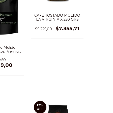
CAFÉ TOSTADO MOLIDO
LA VIRGINIA X 250 GRS
$7.355,71
$9.225,00
do Molido
ntos Premium
 Gr.
,50
99,00
17
%
OFF