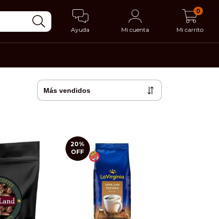
0
Ayuda
Mi cuenta
Mi carrito
20
%
OFF