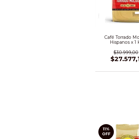
Café Torrado Mo
Hispanos x 1 K
$30.999,00
$27.577,
11
%
OFF