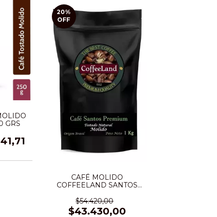
20
%
OFF
MOLIDO
0 GRS
41,71
CAFÉ MOLIDO
COFFEELAND SANTOS
PREMIUM TOST. NAT. X 1
KG
$54.420,00
$43.430,00