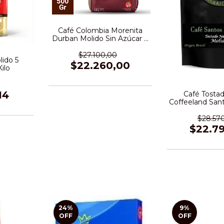
Café Colombia Morenita
Durban Molido Sin Azúcar X
500 Gr
$27.100,00
lido 5
$22.260,00
ilo
14
Café Tosta
Coffeeland Sa
X 500
$28.570
$22.7
24
%
9
%
OFF
OFF