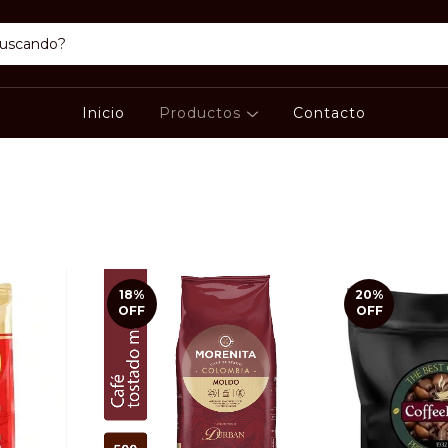
Inicio
Productos
Contacto
18
%
20
%
OFF
OFF