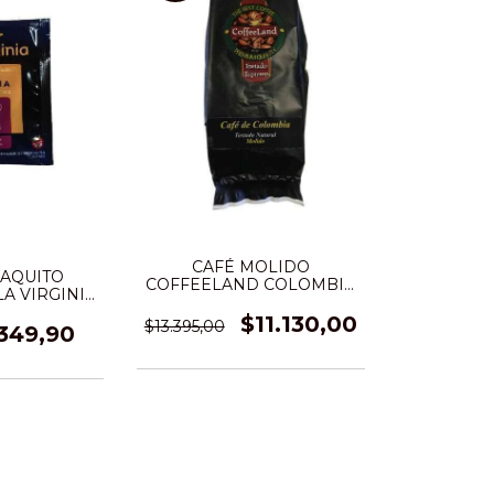
CAFÉ MOLIDO
SAQUITO
COFFEELAND COLOMBIA
A VIRGINIA
TOST. X 250G
 X 7 GRS
$11.130,00
$13.395,00
AD)
349,90