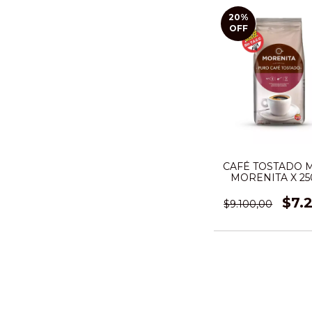
20
%
OFF
CAFÉ TOSTADO 
MORENITA X 25
$7.2
$9.100,00